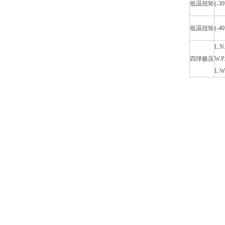
低温扭矩
(-
低温扭矩
(-
L.N.
四球极压
W.P
L.W.