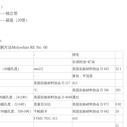
：
克——独立管
——箱装（20管）
m
Molywhite RE No. 00
-
锂皂
-
合成烃油+矿油
（40摄氏度）
mm2/2
美国实验材料协会 D 445
32.1
-
黄色，半流质
美国实验材料协会 D 217
415
°C
美国实验材料协会 D 566
193
00摄氏度，24小时）
美国实验材料协会 D 4048
通过
9摄氏度，22小时）
质量百分比
美国实验材料协会 D 972
0.82
99摄氏度，100小时）
千帕斯卡
美国实验材料协会 D 942
20
FTMS 791C-313
410
11