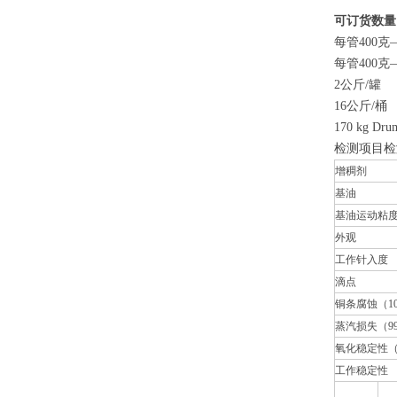
可订货数量
每管400
每管400克
2公斤/罐
16公斤/桶
170 kg Dru
检测项目检测方法
增稠剂
基油
基油运动粘度
外观
工作针入度
滴点
铜条腐蚀（1
蒸汽损失（9
氧化稳定性（
工作稳定性