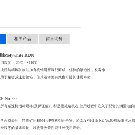
相关产品
留言询价
olywhite RE00
温度：-25℃～+110℃
合成烃与精炼矿物油加有机钼耐磨调配而成，优异的渗透性，长寿命
适用于精密减速齿轮箱，使其运转更有效也可延长使用寿命
RE No. 00
所有减速机指标规格(及保证值)，都是指减速机在 使用过程中注入了配套的润滑油
。
含合成烃油、精炼矿油和经处理有机钼化合物。MOLYWHITE RE No.00有极限抗
润滑程序的减速齿轮，以改善改善性能延长使用寿命。