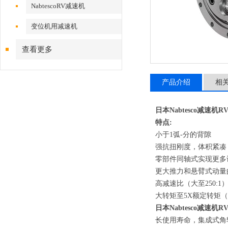
NabtescoRV减速机
变位机用减速机
查看更多
产品介绍
相
日本
Nabtesco
减速机
RV
特点:
小于1弧-分的背隙
强抗扭刚度，体积紧凑
零部件同轴式实现更多
更大推力和悬臂式动量
高减速比（大至250:
大转矩至5X额定转矩
日本
Nabtesco
减速机
RV
长使用寿命，集成式角