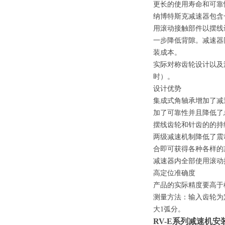
更长的使用寿命和可靠
纳博特斯克减速器包含
用滚动接触部件以摆线
一步降低背隙。减速器
装成本。
实际对称齿轮设计以及
时）。
设计优势
集成式角轴承增加了减
加了可靠性并且降低了
摆线齿轮和针齿的的持
两级减速机制降低了震
合即可获得各种各样的
减速器内全部使用滚动
高定位准确度
产品的实际精度要高于
测量方法：输入齿轮为
大1弧分。
RV-E系列减速机安