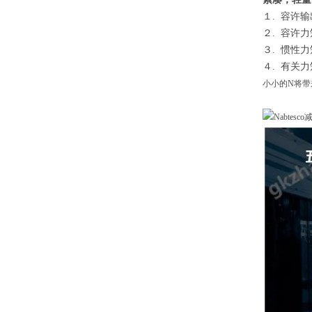
１. 容许
２. 容许
３. 惯性
４. 有关
小小的N将带