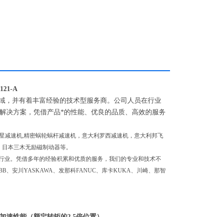
121-A
域，并有着丰富经验的技术型服务商。公司人员在行业
化解决方案，凭借产品*的性能、优良的品质、高效的服务
精密行星减速机,精密蜗轮蜗杆减速机，意大利罗西减速机，意大利邦飞
器、日本三木无励磁制动器等。
行业。凭借多年的经验积累和优质的服务，我们的专业和技术不
川YASKAWA、发那科FANUC、库卡KUKA、川崎、那智
加速性能（额定转矩的2.5倍位置）