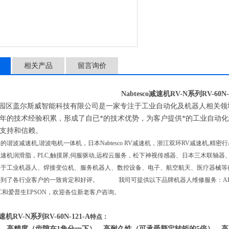
相关产品
留言询价
Nabtesco减速机RV-N系列RV-60N-
区盖尔斯威智能科技有限公司是一家专注于工业自动化及机器人相关领
年的技术经验积累，形成了自已*的技术优势，为客户提供*的工业自动
支持和信赖。
的谐波减速机,谐波电机一体机，日本Nabtesco RV减速机，浙江双环RV减速机,
速机润滑脂，PLC,触摸屏,伺服驱动,远程云服务，松下神视传感器、日本三木联轴
用于工业机器人、焊接变位机、服务机器人、数控设备、电子、航空航天、医疗器械等
到了各行业客户的一致肯定和好评。 我司可提供以下品牌机器人维修服务：ABB、安
OTC和爱普生EPSON，欢迎各位新老客户咨询。
减速机RV-N系列RV-60N-121-A
特点：
，高精度（齿隙在1角分一下），高耐久性（可承受额定转矩的5倍），高