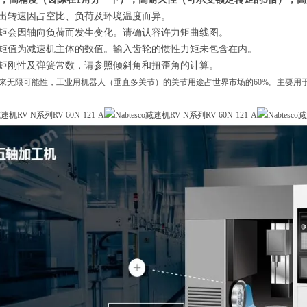
输出转速因占空比、负荷及环境温度而异。
力矩会因轴向负荷而发生变化。请确认容许力矩曲线图。
力矩值为减速机主体的数值。输入齿轮的惯性力矩未包含在内。
力矩刚性及弹簧常数，请参照倾斜角和扭歪角的计算。
来无限可能性，工业用机器人（垂直多关节）的关节用途占世界市场的60%。主要用于6轴