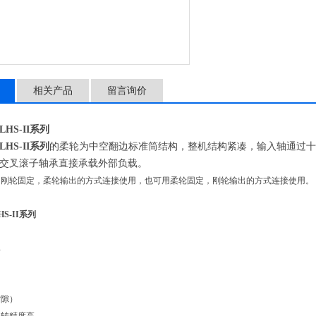
相关产品
留言询价
HS-II系列
HS-II系列
的柔轮为中空翻边标准筒结构，整机结构紧凑，输入轴通过十
交叉滚子轴承直接承载外部负载。
用刚轮固定，柔轮输出的方式连接使用，也可用柔轮固定，刚轮输出的方式连接使用。
S-II系列
单
背隙）