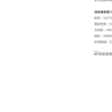
定位精度和
谐波减速器LH
机型：14/17/20/
额定转矩：3.8
大转矩：16Nm
速比：50/80/10
应用领域：