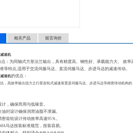
相关产品
留言询价
用减速机
特点：为同轴式方形法兰输出，具有精度高、钢性好、承载能力大、 效率
准等特点,适用于交流伺服马达、直流伺服马达、步进马达的减速传动。
的优点：
用减速机
速比，高效率输出扭力之行星齿轮式减速装置是伺服马达、步进马达等精密传动机构的
设计，确保而用与低噪音。
全油封设计确保润滑油脂不泄漏。
精密齿轮设计传动效率高速95％。
EMA马达按装标准规范，按装容易。
品中体积小，特别适合