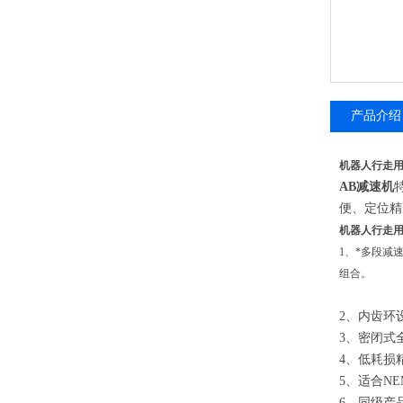
产品介绍
机器人行走
AB减速机
便、定位精
机器人行走
1、*多段减
组合。
2、
内齿环
3、密闭式
4、低耗损
5、适合N
6、同级产