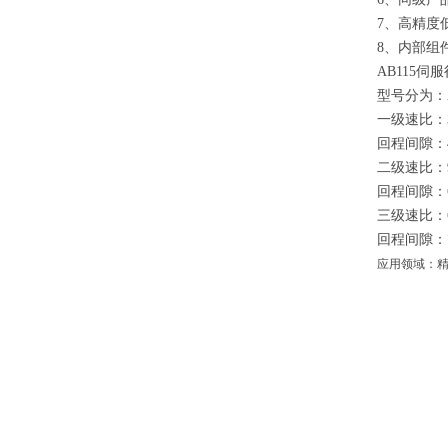
7、高精度
8、内部组
AB115伺
型号分为：AB
一级速比：3， 
回程间隙：4-
二级速比：9，1
回程间隙：6-
三级速比：64, 8
回程间隙：7-
应用领域：