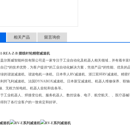
相关产品
留言询价
61-REA-Z-B
摆线针轮精密减速机
区盖尔斯威智能科技有限公司是一家专注于工业自动化及机器人相关领域，并有着丰富
自已*的技术优势，为客户提供*的工业自动化解决方案，凭借产品*的性能、优良的
绿的谐波减速机、谐波电机一体机、日本帝人RV减速机、浙江双环RV减速机、精密
利邦飞利减速机、法国DYNABOX减速机、日本新宝减速机、机器人维修保养、联轴
轴、无框力矩电机、机器人齿轮和齿条等。
用于工业机器人、焊接变位机、服务机器人、数控设备、电子、航空航天、、医疗器械
，得到了各行业客户的一致肯定和好评。