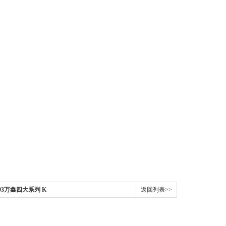
23.93万鑫四大系列 K
返回列表>>