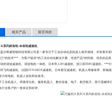
相关产品
留言询价
 K系列斜齿轮-伞齿轮减速机
盖尔斯威智能科技有限公司是一家专注于工业自动化及机器人相关领域，并有着丰富经
已*的技术***，为客户提供*的工业自动化解决方案，凭借产品*的性能、优良的品
绿的谐波减速机、谐波电机一体机、日本帝人RV减速机、浙江双环RV减速机、***行
邦飞利减速机、法国DYNABOX减速机、日本新宝减速机、机器人维修保养、联轴器
框力矩电机、机器人齿轮和齿条等。
用于工业机器人、焊接变位机、服务机器人、数控设备、电子、航空航天、医疗器械等行
了各行业客户的一致肯定和好评。