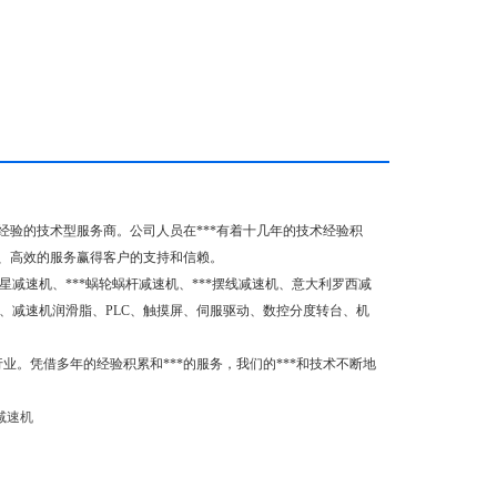
验的技术型服务商。公司人员在***有着十几年的技术经验积
质、高效的服务赢得客户的支持和信赖。
星减速机、***蜗轮蜗杆减速机、***摆线减速机、意大利罗西减
、减速机润滑脂、PLC、触摸屏、伺服驱动、数控分度转台、机
业。凭借多年的经验积累和***的服务，我们的***和技术不断地