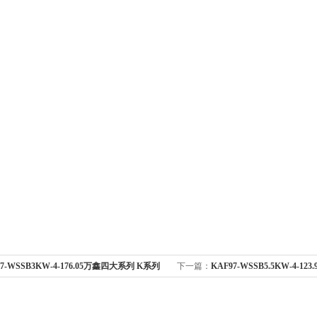
97-WSSB3KW-4-176.05万鑫四大系列 K系列
下一篇：
KAF97-WSSB5.5KW-4-1
轮减速机
系列斜齿轮-伞齿轮减速机