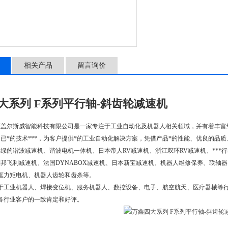
相关产品
留言询价
大系列 F系列平行轴-斜齿轮减速机
盖尔斯威智能科技有限公司是一家专注于工业自动化及机器人相关领域，并有着丰富经
已*的技术***，为客户提供*的工业自动化解决方案，凭借产品*的性能、优良的品
绿的谐波减速机、谐波电机一体机、日本帝人RV减速机、浙江双环RV减速机、***行
邦飞利减速机、法国DYNABOX减速机、日本新宝减速机、机器人维修保养、联轴器
框力矩电机、机器人齿轮和齿条等。
用于工业机器人、焊接变位机、服务机器人、数控设备、电子、航空航天、医疗器械等行
了各行业客户的一致肯定和好评。