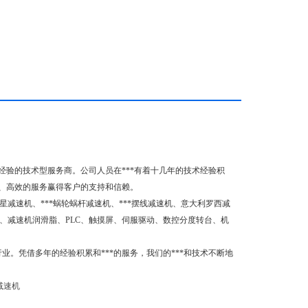
验的技术型服务商。公司人员在***有着十几年的技术经验积
质、高效的服务赢得客户的支持和信赖。
星减速机、***蜗轮蜗杆减速机、***摆线减速机、意大利罗西减
、减速机润滑脂、PLC、触摸屏、伺服驱动、数控分度转台、机
业。凭借多年的经验积累和***的服务，我们的***和技术不断地