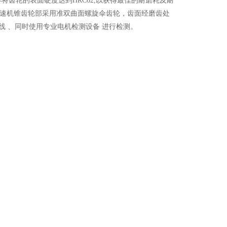
齿轮的表面硬度达到HRC62,以获得最佳的耐磨耗及耐
速机锥齿轮部采用准双曲面螺旋伞齿轮，齿面经磨齿处
线 、同时使用专业电机检测设备 进行检测。