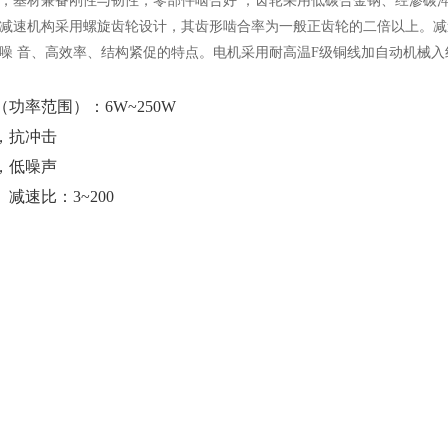
，基材兼备刚性与韧性，零部件啮合好 ；齿轮采用低碳合金钢、经渗碳淬将
减速机构采用螺旋齿轮设计，其齿形啮合率为一般正齿轮的二倍以上。减
噪 音、高效率、结构紧促的特点。电机采用耐高温F级铜线加自动机械入
功率范围）：6W~250W
，抗冲击
，低噪声
减速比：3~200