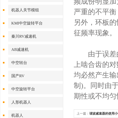
频成份明显加
机器人关节模组
严重的不平衡
另外，环板的
KMI中空旋转平台
征频率现象。
秦川RV减速机
AB减速机
由于误差的
中空转台
上啮合齿的对
均必然产生输
国产RV
制)。同时由
中空旋转平台
期性或不均匀
人形机器人
上一篇：
谐波减速器的使用小
机器人