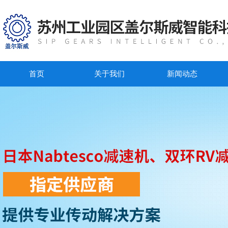
首页
关于我们
新闻动态