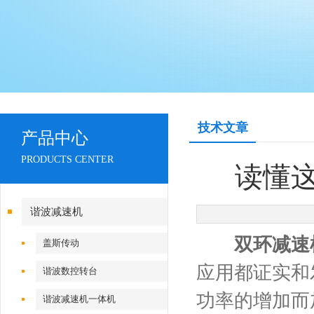
技术文章
产品中心
PRODUCTS CENTER
读懂
谐波减速机
双环减速
盖斯传动
应用都证实和
谐波数控转台
功率的增加而
谐波减速机一体机