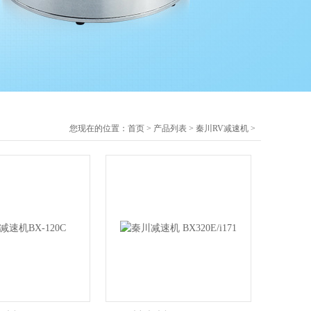
您现在的位置：
首页
>
产品列表
>
秦川RV减速机
>