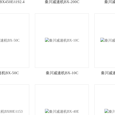
50E/i192.4
秦川减速机BX-200C
秦川减
机BX-50C
秦川减速机BX-10C
秦川减速机