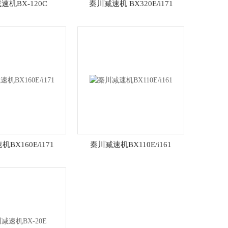
速机BX-120C
秦川减速机 BX320E/i171
BX160E/i171
秦川减速机BX110E/i161