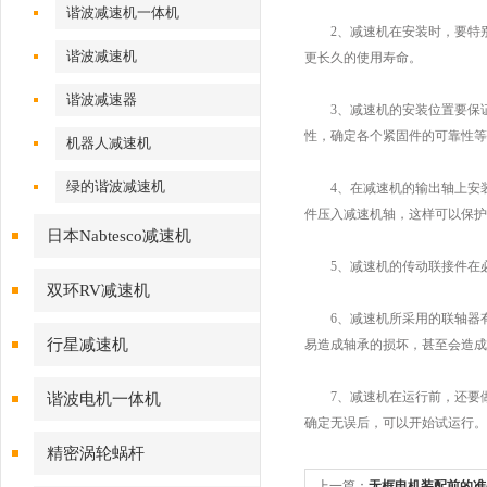
谐波减速机一体机
2、减速机在安装时，要特别
谐波减速机
更长久的使用寿命。
谐波减速器
3、减速机的安装位置要保证
性，确定各个紧固件的可靠性等
机器人减速机
绿的谐波减速机
4、在减速机的输出轴上安装
件压入减速机轴，这样可以保护
日本Nabtesco减速机
5、减速机的传动联接件在必
双环RV减速机
6、减速机所采用的联轴器有
行星减速机
易造成轴承的损坏，甚至会造成
7、减速机在运行前，还要做
谐波电机一体机
确定无误后，可以开始试运行。
精密涡轮蜗杆
上一篇：
无框电机装配前的准