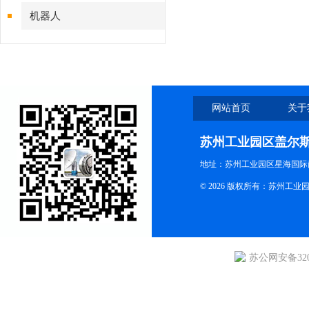
机器人
网站首页
关于
苏州工业园区盖尔
地址：苏州工业园区星海国际商
© 2026 版权所有：苏州
苏公网安备3205