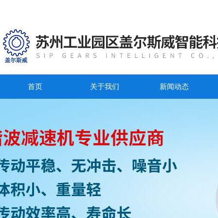
首页
关于我们
新闻动态