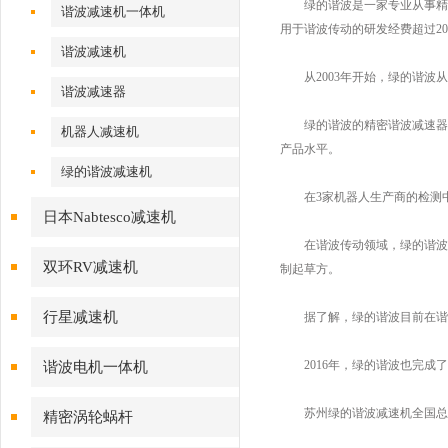
绿的谐波是一家专业从事精密谐
谐波减速机一体机
用于谐波传动的研发经费超过20
谐波减速机
从2003年开始，绿的谐波从
谐波减速器
绿的谐波的精密谐波减速器推
机器人减速机
产品水平。
绿的谐波减速机
在3家机器人生产商的检测中
日本Nabtesco减速机
在谐波传动领域，绿的谐波已拥有
双环RV减速机
制起草方。
行星减速机
据了解，绿的谐波目前在谐波项
2016年，绿的谐波也完成了
谐波电机一体机
苏州绿的谐波减速机全国总代
精密涡轮蜗杆