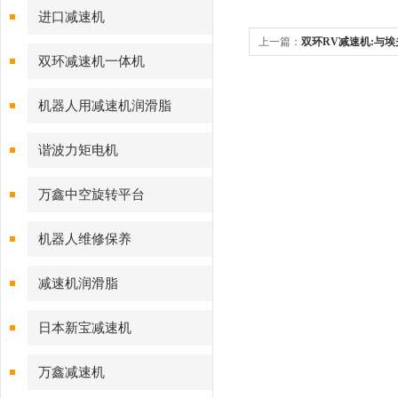
进口减速机
上一篇：
双环RV减速机:与
双环减速机一体机
作协议
机器人用减速机润滑脂
谐波力矩电机
万鑫中空旋转平台
机器人维修保养
减速机润滑脂
日本新宝减速机
万鑫减速机