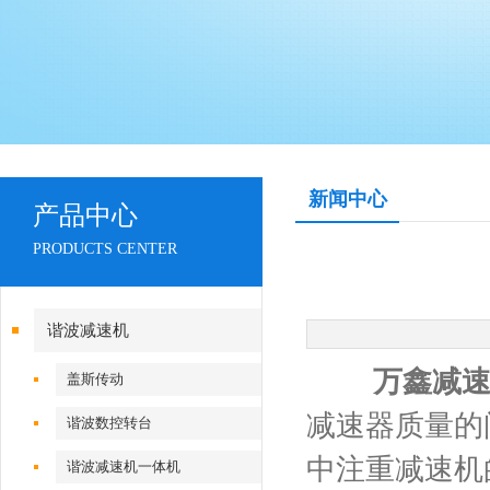
新闻中心
产品中心
PRODUCTS CENTER
谐波减速机
万鑫减
盖斯传动
减速器质量的
谐波数控转台
中注重减速机
谐波减速机一体机