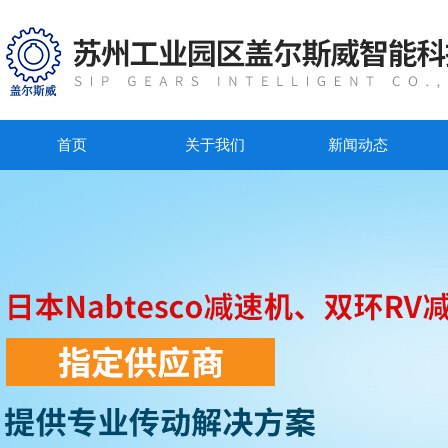
首页
关于我们
新闻动态