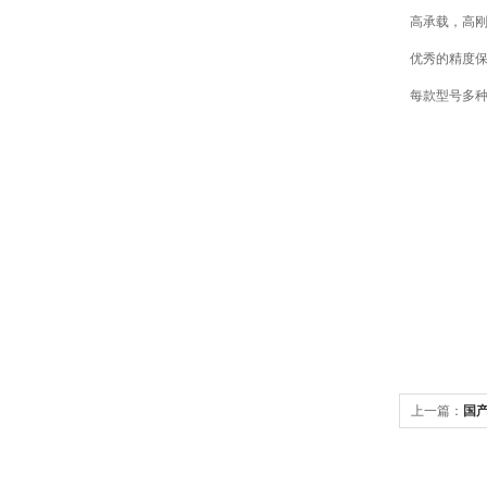
高承载，高
优秀的精度
每款型号多
上一篇：
国产