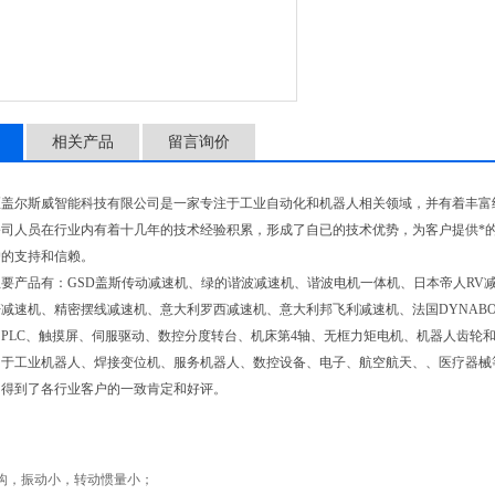
相关产品
留言询价
区盖尔斯威智能科技有限公司是一家专注于工业自动化和机器人相关领域，并有着丰富
司人员在行业内有着十几年的技术经验积累，形成了自已的技术优势，为客户提供*
户的支持和信赖。
要产品有：GSD盖斯传动减速机、绿的谐波减速机、谐波电机一体机、日本帝人RV
减速机、精密摆线减速机、意大利罗西减速机、意大利邦飞利减速机、法国DYNAB
PLC、触摸屏、伺服驱动、数控分度转台、机床第4轴、无框力矩电机、机器人齿轮
用于工业机器人、焊接变位机、服务机器人、数控设备、电子、航空航天、、医疗器械
，得到了各行业客户的一致肯定和好评。
构，振动小，转动惯量小；