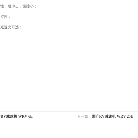
刚性，耐冲击，齿隙小；
保持性；
种减速比可选；
RV减速机 WRV-6E
下一篇：
国产RV减速机 WRV-25E