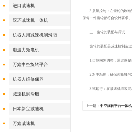
进口减速机
3.质量控制：在齿轮的制造
保每一件齿轮都符合设计要求。
双环减速机一体机
三、齿轮的装配与调试
机器人用减速机润滑脂
齿轮的装配是减速机制造过程
谐波力矩电机
1.齿轮间隙调整：通过调整
万鑫中空旋转平台
2.对中精度：确保齿轮轴的
机器人维修保养
3.试运行：在减速机组装完
减速机润滑脂
上一篇：
中空旋转平台一体机
日本新宝减速机
万鑫减速机