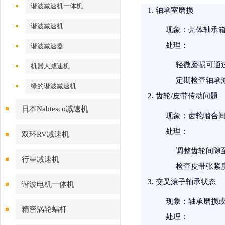
谐波减速机一体机
轴承室磨损
谐波减速机
现象
：壳体轴承
处理
：
谐波减速器
轻微磨损可通
机器人减速机
定期检查轴承
绿的谐波减速机
齿轮/皮带传动问题
日本Nabtesco减速机
现象
：齿轮啮合
处理
：
双环RV减速机
调整齿轮间隙至
行星减速机
检查皮带张紧度
交叉滚子轴承状态
谐波电机一体机
现象
：轴承磨损
精密涡轮蜗杆
处理
：