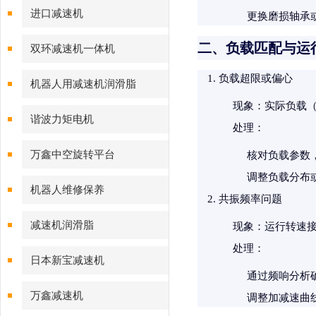
进口减速机
更换磨损轴承
二、负载匹配与运
双环减速机一体机
负载超限或偏心
机器人用减速机润滑脂
现象
：实际负载
谐波力矩电机
处理
：
万鑫中空旋转平台
核对负载参数
调整负载分布
机器人维修保养
共振频率问题
减速机润滑脂
现象
：运行转速
处理
：
日本新宝减速机
通过频响分析
万鑫减速机
调整加减速曲线