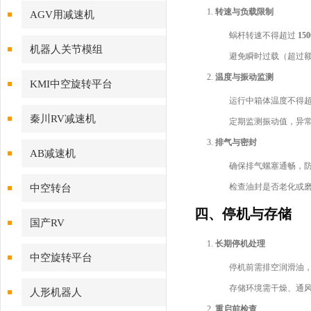
转速与负载限制
AGV用减速机
蜗杆转速不得超过
150
机器人关节模组
避免瞬时过载（超过额
温度与振动监测
KMI中空旋转平台
运行中箱体温度不得
秦川RV减速机
定期监测振动值，异
排气与密封
AB减速机
确保排气螺塞通畅，
检查油封是否老化或
中空转台
四、停机与存储
国产RV
长期停机处理
中空旋转平台
停机前需排空润滑油
存储环境需干燥、通
人形机器人
重启前检查