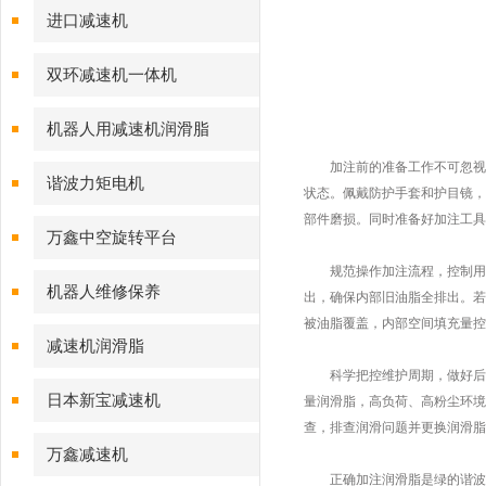
进口减速机
双环减速机一体机
机器人用减速机润滑脂
加注前的准备工作不可忽视，
谐波力矩电机
状态。佩戴防护手套和护目镜，
部件磨损。同时准备好加注工具
万鑫中空旋转平台
规范操作加注流程，控制用量
机器人维修保养
出，确保内部旧油脂全排出。若
被油脂覆盖，内部空间填充量控
减速机润滑脂
科学把控维护周期，做好后续监
日本新宝减速机
量润滑脂，高负荷、高粉尘环境
查，排查润滑问题并更换润滑脂
万鑫减速机
正确加注润滑脂是绿的谐波减