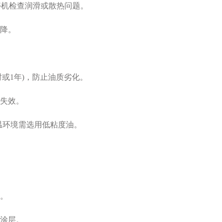
停机检查润滑或散热问题。
降。
时或1年)，防止油质劣化。
失效。
低温环境需选用低粘度油。
。
涂层。