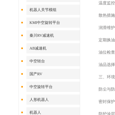
温度监控‌：
机器人关节模组
散热措施‌
KMI中空旋转平台
润滑维护‌
秦川RV减速机
定期换油‌：
AB减速机
油位检查‌
中空转台
油品选择‌：
国产RV
三、环境与
中空旋转平台
防尘与防腐
人形机器人
密封保护‌
机器人
防护涂层‌