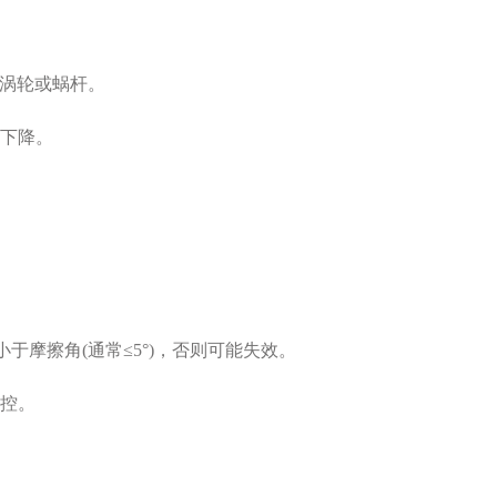
换涡轮或蜗杆。
下降。
摩擦角(通常≤5°)，否则可能失效。
控。