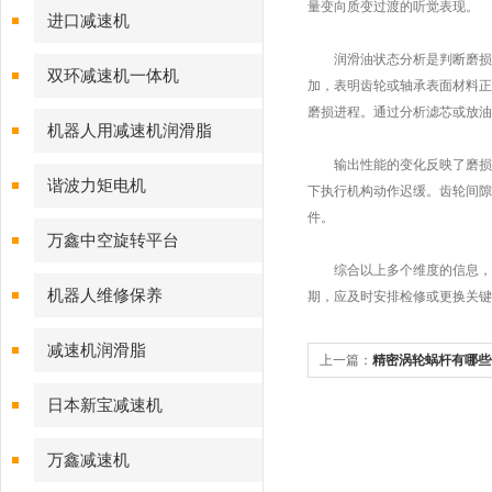
量变向质变过渡的听觉表现。
进口减速机
润滑油状态分析是判断磨损程
双环减速机一体机
加，表明齿轮或轴承表面材料正
磨损进程。通过分析滤芯或放油
机器人用减速机润滑脂
输出性能的变化反映了磨损积
谐波力矩电机
下执行机构动作迟缓。齿轮间隙
件。
万鑫中空旋转平台
综合以上多个维度的信息，当
机器人维修保养
期，应及时安排检修或更换关键
减速机润滑脂
上一篇：
精密涡轮蜗杆有哪些
日本新宝减速机
万鑫减速机