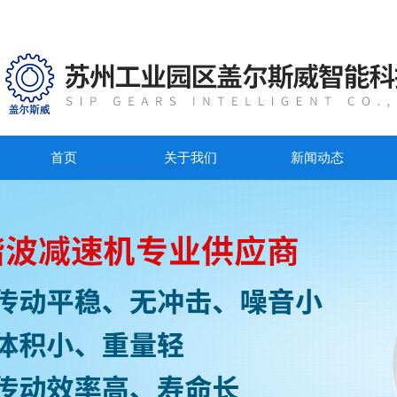
首页
关于我们
新闻动态