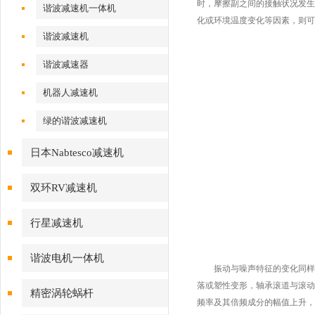
时，摩擦副之间的接触状况发生
谐波减速机一体机
化或环境温度变化等因素，则可
谐波减速机
谐波减速器
机器人减速机
绿的谐波减速机
日本Nabtesco减速机
双环RV减速机
行星减速机
谐波电机一体机
振动与噪声特征的变化同样具
落或塑性变形，轴承滚道与滚动
精密涡轮蜗杆
频率及其倍频成分的幅值上升，