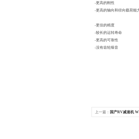
-更高的刚性
-更高的轴向和径向载荷能
-更佳的精度
-较长的运转寿命
-更高的可靠性
-没有齿轮噪音
上一篇：
国产RV减速机 WR